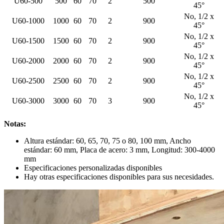
U60-500
500
60
70
2
500
45°
No, 1/2 x
U60-1000
1000
60
70
2
900
45°
No, 1/2 x
U60-1500
1500
60
70
2
900
45°
No, 1/2 x
U60-2000
2000
60
70
2
900
45°
No, 1/2 x
U60-2500
2500
60
70
2
900
45°
No, 1/2 x
U60-3000
3000
60
70
3
900
45°
Notas:
Altura estándar: 60, 65, 70, 75 o 80, 100 mm, Ancho
estándar: 60 mm, Placa de acero: 3 mm, Longitud: 300-4000
mm
Especificaciones personalizadas disponibles
Hay otras especificaciones disponibles para sus necesidades.