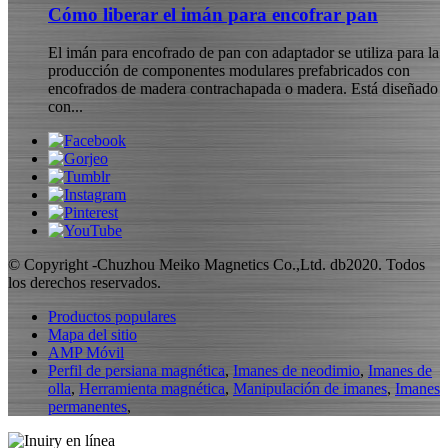
Cómo liberar el imán para encofrar pan
El imán para encofrado de pan con adaptador se utiliza para la
producción de componentes modulares prefabricados con
encofrados de madera contrachapada o madera. Está diseñado
con...
© Copyright -Chuzhou Meiko Magnetics Co.,Ltd. db2020. Todos
los derechos reservados.
Productos populares
Mapa del sitio
AMP Móvil
Perfil de persiana magnética
,
Imanes de neodimio
,
Imanes de
olla
,
Herramienta magnética
,
Manipulación de imanes
,
Imanes
permanentes
,