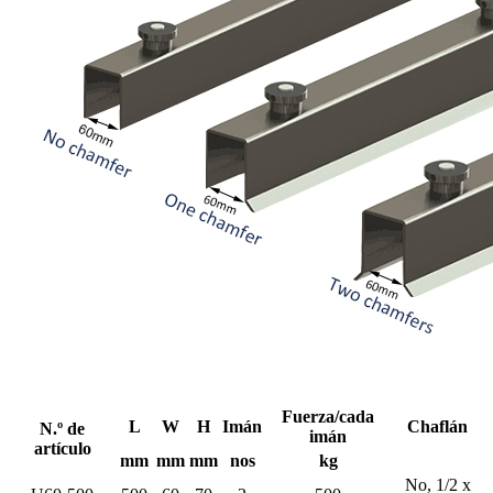
Fuerza/cada
L
W
H
Imán
Chaflán
N.º de
imán
artículo
mm
mm
mm
nos
kg
No, 1/2 x