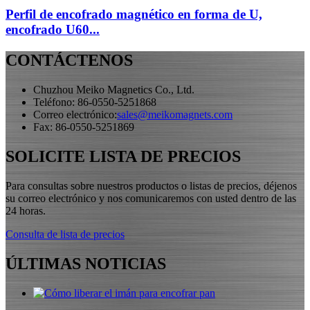
Perfil de encofrado magnético en forma de U,
encofrado U60...
CONTÁCTENOS
Chuzhou Meiko Magnetics Co., Ltd.
Teléfono: 86-0550-5251868
Correo electrónico:
sales@meikomagnets.com
Fax: 86-0550-5251869
SOLICITE LISTA DE PRECIOS
Para consultas sobre nuestros productos o listas de precios, déjenos
su correo electrónico y nos comunicaremos con usted dentro de las
24 horas.
Consulta de lista de precios
ÚLTIMAS NOTICIAS